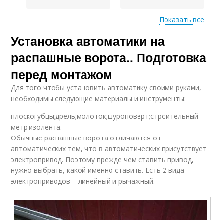
Показать все
Установка автоматики на
Автоматика для
Автоматики для
распашных ворот
ворот
распашные ворота.. Подготовка
перед монтажом
Для того чтобы установить автоматику своими руками,
Автоматики на
Ворот с автоматикой
необходимы следующие материалы и инструменты:
ворота
плоскогубцы;дрель;молоток;шуроповерт;строительный
метр;изолента.
Обычные распашные ворота отличаются от
Ворот на
Автоматические
автоматических тем, что в автоматических присутствует
дистанционном
вороты
управлении
электропривод. Поэтому прежде чем ставить привод,
нужно выбрать, какой именно ставить. Есть 2 вида
электроприводов – линейный и рычажный.
Ворот на улицу
Привод для ворот