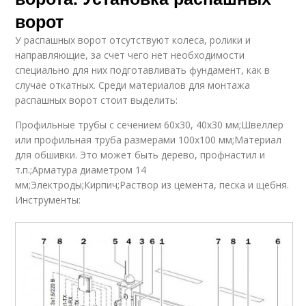
ворот
Автоматика на
Электроприводы для
У распашных ворот отсутствуют колеса, ролики и
ворота
ворот
направляющие, за счет чего нет необходимости
специально для них подготавливать фундамент, как в
случае откатных. Среди материалов для монтажа
распашных ворот стоит выделить:
Профильные трубы с сечением 60х30, 40х30 мм;Швеллер
или профильная труба размерами 100х100 мм;Материал
для обшивки. Это может быть дерево, профнастил и
т.п.;Арматура диаметром 14
мм;Электроды;Кирпич;Раствор из цемента, песка и щебня.
Инструменты: