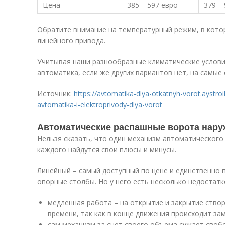
Цена
385 – 597 евро
379 –
Обратите внимание на температурный режим, в кото
линейного привода.
Учитывая наши разнообразные климатические услови
автоматика, если же других вариантов нет, на самы
Источник:
https://avtomatika-dlya-otkatnyh-vorot.aystroi
avtomatika-i-elektroprivody-dlya-vorot
Автоматические распашные ворота нару
Нельзя сказать, что один механизм автоматического
каждого найдутся свои плюсы и минусы.
Линейный – самый доступный по цене и единственно п
опорные столбы. Но у него есть несколько недостатк
медленная работа – на открытие и закрытие ство
времени, так как в конце движения происходит за
сам механизм за счет своего объема сужает своб