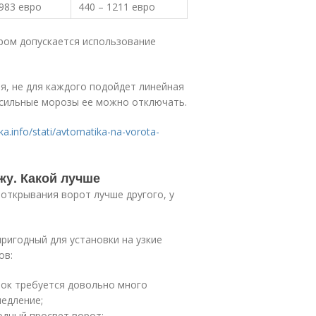
 983 евро
440 – 1211 евро
ром допускается использование
я, не для каждого подойдет линейная
е сильные морозы ее можно отключать.
ka.info/stati/avtomatika-na-vorota-
жу. Какой лучше
 открывания ворот лучше другого, у
ригодный для установки на узкие
ов:
рок требуется довольно много
медление;
одный просвет ворот;