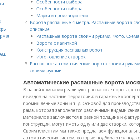
Особенности выбора
ки
Особенности выбора
Марки и производители
й
Ворота распашные 4 метра. Распашные ворота сво
еры
описание
ёрман
Распашные ворота своими руками. Фото. Схема
Ворота с калиткой
Конструкция распашных ворот
ам.
Изготовление створок
Распашные автоматические ворота своими руками
своими руками
Автоматические распашные ворота моск
В нашей компании реализуют распашные ворота, кот
въездов на частные территории: в гаражные кооперат
промышленные зоны и т. д. Основой для производст
рама, которая заполняется различными видами сэндв
материалов заключаются в разной толщине и фактуре
конструкции, могут иметь одну или две створки, кот
Своим клиентам мы также предлагаем функциональны
автоматических систем, которые подбираются под к