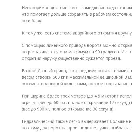
Неоспоримое достоинство – замедление хода створки
что помогает дольше сохранять в рабочем состоянии
но и блок.
К тому же, есть система аварийного открытия вручну
С помощью линейного привода ворота можно открыват
но распахиваются они максимум на 90 градусов. И это
открытии наружу существенно сужается проезд.
Важно! Данный привод со «средними показателями» 
весом створки 600 кг и максимальной ее шириной 3 м
восемь с половиной килограмм, полное открывание пр
При ширине более трех метров (до 4,5 м) стоит испо
агрегат (вес до 600 кг, полное открывание 17 секунд
(вес до 900 кг, полное открывание 30 секунд).
Гидравлический также легко выдерживает большие на
поэтому для ворот на производстве лучше выбрать е