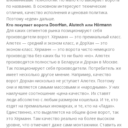
по названию. В основном интересуют технические
отличия, качество исполнения и ценовая политика.
Поэтому «едем» дальше.
Кто покупает ворота DoorHan, Alutech или Hörmann
Для каких сегментов рынка позиционируют себя
производители ворот. Хёрманн — это премиальный класс.
Алютех — средний и эконом класс, и ДорХан — это
эконом-класс. Хёрманн — это ворота чисто немецкого
производства без каких бы то ни было «но». Алютех
производятся полностью в Беларуси и Дорхан в Москве.
Так позиционируют себя производители. Потребитель же
имеет несколько другое мнение. Например, качество
ворот Дорхан нисколько не уступает Алютех. Поэтому
они и являются самыми массовыми и «народными». У них
наилучшее соотношение «цена-качество». Их ставят
люди абсолютно с любым размером кошелька. И те, кто
ездят на премиальных иномарках, и те, кто на «Ладах».
Единственно, кто выделяется на общем фоне ворот, так
это Хёрманн. Там качество реально на более высоком
уровне, что отмечают даже сами монтажники. Ставить их