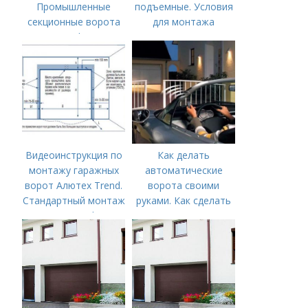
Промышленные
подъемные. Условия
секционные ворота
для монтажа
ProPlus
подъемно-
секционных ворот
Видеоинструкция по
Как делать
монтажу гаражных
автоматические
ворот Алютех Trend.
ворота своими
Стандартный монтаж
руками. Как сделать
ворот Trend – в
автоматические
новом обучающем
ворота своими
видео
руками