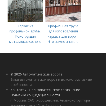
Каркас из
Профильная труба
профильной трубы.
для изготовления
Конструкция
каркаса для ворот.
металлокаркасного
Что важно знать о
дома
самостоятельном
изготовлении ворот?
© 2026 Автоматические ворота
Виды автоматических ворот и их конструктивные
особенности
Контакты
Пользовательское соглашение
Политика конфидециальности
г. Москва, САО, Хорошевский, Авиаконструктора
Микояна улица 12, м. Аэропорт