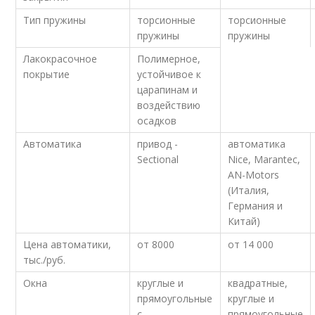
Тип пружины
торсионные
торсионные
пружины
пружины
Лакокрасочное
Полимерное,
покрытие
устойчивое к
царапинам и
воздействию
осадков
Автоматика
привод -
автоматика
Sectional
Nice, Marantec,
AN-Motors
(Италия,
Германия и
Китай)
Цена автоматики,
от 8000
от 14 000
тыс./руб.
Окна
круглые и
квадратные,
прямоугольные
круглые и
с
прямоугольные