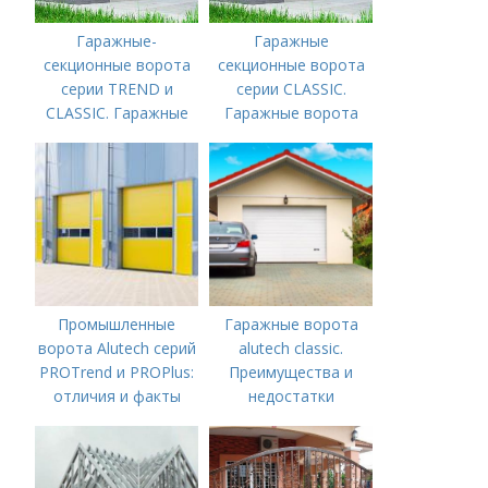
Гаражные-
Гаражные
секционные ворота
секционные ворота
серии TREND и
серии CLASSIC.
CLASSIC. Гаражные
Гаражные ворота
ворота CLASSIC или
CLASSIC или TREND
TREND –, какие
–, какие секционные
секционные ворота
ворота выбрать?
выбрать?
Промышленные
Гаражные ворота
ворота Alutech серий
alutech classic.
PROTrend и PROPlus:
Преимущества и
отличия и факты
недостатки