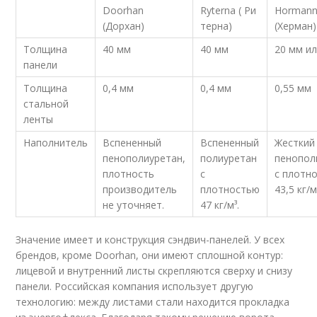
Doorhan
Ryterna ( Ри
Horman
(Дорхан)
терна)
(Херман)
Толщина
40 мм
40 мм
20 мм и
панели
Толщина
0,4 мм
0,4 мм
0,55 мм
стальной
ленты
Наполнитель
Вспененный
Вспененный
Жесткий
пенополиуретан,
полиуретан
пенопол
плотность
с
с плотн
производитель
плотностью
43,5 кг/м
не уточняет.
47 кг/м³.
Значение имеет и конструкция сэндвич-панелей. У всех
брендов, кроме Doorhan, они имеют сплошной контур:
лицевой и внутренний листы скрепляются сверху и снизу
панели. Российская компания использует другую
технологию: между листами стали находится прокладка