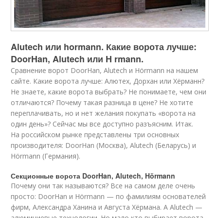
Alutech или hormann. Какие ворота лучше:
DoorHan, Alutech или H rmann.
Сравнение ворот DoorHan, Alutech и Hörmann на нашем
сайте. Какие ворота лучше: Алютех, Дорхан или Хёрманн?
Не знаете, какие ворота выбрать? Не понимаете, чем они
отличаются? Почему такая разница в цене? Не хотите
переплачивать, но и нет желания покупать «ворота на
один день»? Сейчас мы все доступно разъясним. Итак.
На российском рынке представлены три основных
производителя: DoorHan (Москва), Alutech (Беларусь) и
Hörmann (Германия).
Секционные ворота DoorHan, Alutech, Hörmann
Почему они так называются? Все на самом деле очень
просто: DoorHan и Hörmann — по фамилиям основателей
фирм, Александра Ханина и Августа Хёрмана. А Alutech —
алюминиевые технологии. Но мало кто выбирает ворота