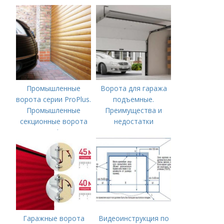
панелей для
секционных ворот
Промышленные
Ворота для гаража
ворота серии ProPlus.
подъемные.
Промышленные
Преимущества и
секционные ворота
недостатки
ProPlus
подъемных ворот
Гаражные ворота
Видеоинструкция по