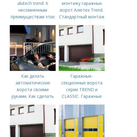
alutech trend. К
монтажу гаражных
несомненным
ворот Алютех Trend.
преимуществам этих
Стандартный монтаж
ворот относятся их
ворот Trend – в
следующие качества:
новом обучающем
видео
Как делать
Гаражные-
автоматические
секционные ворота
ворота своими
серии TREND и
руками. Как сделать
CLASSIC. Гаражные
автоматические
ворота CLASSIC или
ворота своими
TREND –, какие
руками
секционные ворота
выбрать?