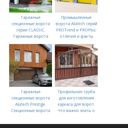
Гаражные
Промышленные
секционные ворота
ворота Alutech серий
серии CLASSIC.
PROTrend и PROPlus:
Гаражные ворота
отличия и факты
CLASSIC или TREND
–, какие секционные
ворота выбрать?
Гаражные
Профильная труба
секционные ворота
для изготовления
Alutech Prestige.
каркаса для ворот.
Секционные ворота
Что важно знать о
Alutech Prestige
самостоятельном
изготовлении ворот?