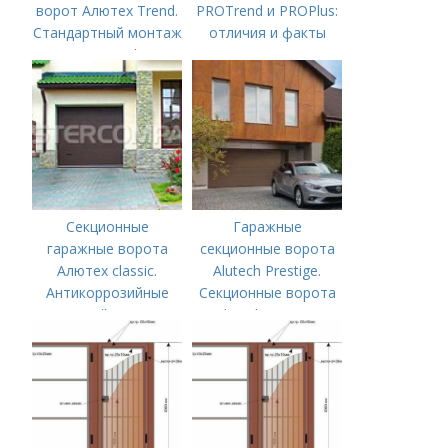
ворот Алютех Trend.
PROTrend и PROPlus:
Стандартный монтаж
отличия и факты
ворот Trend – в
новом обучающем
видео
Секционные
Гаражные
гаражные ворота
секционные ворота
Алютех classic.
Alutech Prestige.
Антикоррозийные
Секционные ворота
свойства
Alutech Prestige