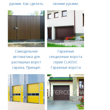
руками. Как сделать
своими руками.
автоматические
Изготовление
ворота своими
металлических ворот
руками
Самодельная
Гаражные
автоматика для
секционные ворота
распашных ворот
серии CLASSIC.
гаража. Принцип
Гаражные ворота
функционирования
CLASSIC или TREND
автоматики
–, какие секционные
ворота выбрать?