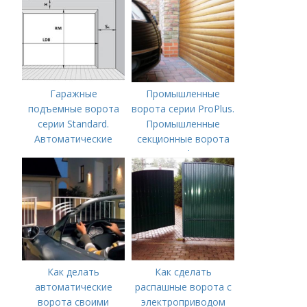
Гаражные
Промышленные
подъемные ворота
ворота серии ProPlus.
серии Standard.
Промышленные
Автоматические
секционные ворота
ворота DoorHan
ProPlus
RSD01 BIW-SC.
Комплекты
стандартной серии с
пружинами
растяжения
Как делать
Как сделать
автоматические
распашные ворота с
ворота своими
электроприводом