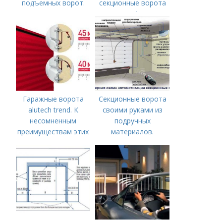
подъемных ворот.
секционные ворота
Основные виды
ProPlus
подъёмных ворот
Гаражные ворота
Секционные ворота
alutech trend. К
своими руками из
несомненным
подручных
преимуществам этих
материалов.
ворот относятся их
Самодельные
следующие качества:
секционные ворота
для гаража