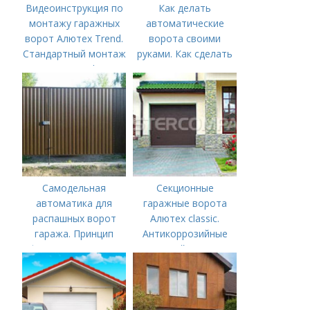
Видеоинструкция по
Как делать
монтажу гаражных
автоматические
ворот Алютех Trend.
ворота своими
Стандартный монтаж
руками. Как сделать
ворот Trend – в
автоматические
новом обучающем
ворота своими
видео
руками
Самодельная
Секционные
автоматика для
гаражные ворота
распашных ворот
Алютех classic.
гаража. Принцип
Антикоррозийные
функционирования
свойства
автоматики