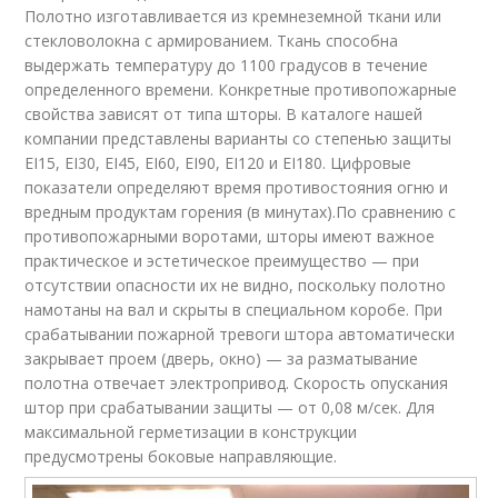
Полотно изготавливается из кремнеземной ткани или
стекловолокна с армированием. Ткань способна
выдержать температуру до 1100 градусов в течение
определенного времени. Конкретные противопожарные
свойства зависят от типа шторы. В каталоге нашей
компании представлены варианты со степенью защиты
EI15, EI30, EI45, EI60, EI90, EI120 и EI180. Цифровые
показатели определяют время противостояния огню и
вредным продуктам горения (в минутах).По сравнению с
противопожарными воротами, шторы имеют важное
практическое и эстетическое преимущество — при
отсутствии опасности их не видно, поскольку полотно
намотаны на вал и скрыты в специальном коробе. При
срабатывании пожарной тревоги штора автоматически
закрывает проем (дверь, окно) — за разматывание
полотна отвечает электропривод. Скорость опускания
штор при срабатывании защиты — от 0,08 м/сек. Для
максимальной герметизации в конструкции
предусмотрены боковые направляющие.